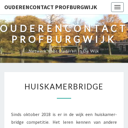
OUDERENCONTACT PROFBURGWIJK
Togg
navig
OUDERENCONTACT
PROFBURGWIJK
Netwerk Voor Ouderen In De Wijk
H
HUISKAMERBRIDGE
U
I
S
K
Sinds oktober 2018 is er in de wijk een huiskamer-
A
bridge competitie. Het leren kennen van andere
M