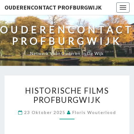
OUDERENCONTACT PROFBURGWIJK
Togg
navig
OUDERENCONTACT
PROFBURGWIJK
Netwerk Voor Ouderen In De Wijk
H
HISTORISCHE FILMS
I
PROFBURGWIJK
S
T
23 Oktober 2025
Floris Wouterlood
O
R
I