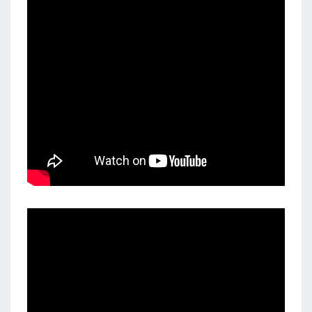
G
W
I
J
K