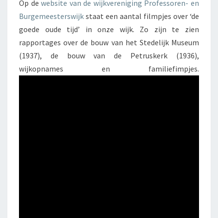
Op de
website van de wijkvereniging Professoren- en
S
Burgemeesterswijk
staat een aantal filmpjes over ‘de
C
goede oude tijd’ in onze wijk. Zo zijn te zien
H
rapportages over de bouw van het Stedelijk Museum
E
(1937), de bouw van de Petruskerk (1936),
F
wijkopnames en familiefimpjes.
I
L
M
S
P
R
O
F
B
U
R